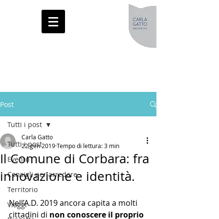
Post
Tutti i post
Carla Gatto
Tutti i post
22 gen 2019
Tempo di lettura: 3 min
Il Comune di Corbara: fra
Evento
innovazione e identità.
Consigli per arredare
Territorio
Nell’A.D. 2019 ancora capita a molti 
Viaggi
cittadini di
 non conoscere il proprio 