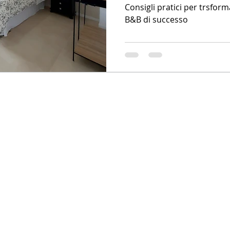
Consigli pratici per trsfo
B&B di successo
Studio di Architettura a Salerno
Ristrutturazione di case e ville. Progetto appartamento
Interior design e progettazione spazi esterni