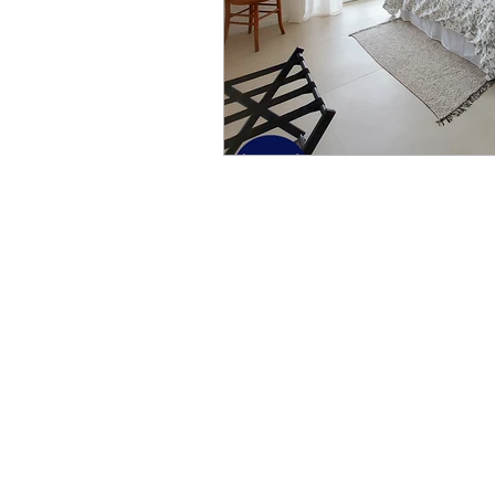
Architetto Carla Gatto
Corso Garibaldi 241 Salerno - Italy
cell. +39 338 2101137
carlagatto.studio@gmail.com