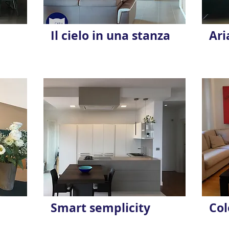
Il cielo in una stanza
Ari
Smart semplicity
Col