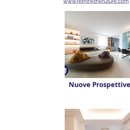
www.rethinkthefuture.com
Nuove Prospettiv