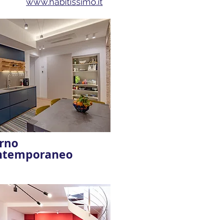
www.habitissimo.it
rno
ntemporaneo