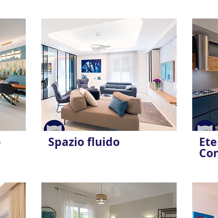
e
Spazio fluido
Ete
Co