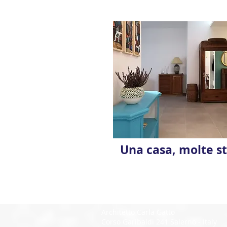
Una casa, molte st
Architetto Carla Gatto
Corso Garibaldi 241 Salerno - Italy