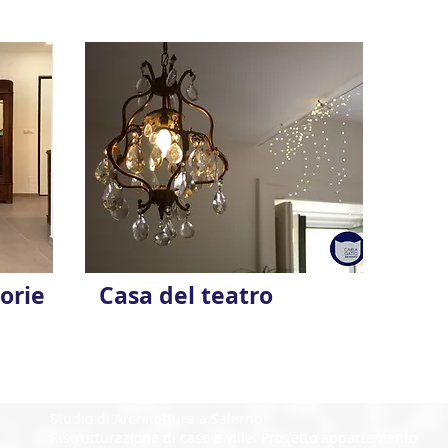
orie
Casa del teatro
Studio di Architettura a Salerno
Ristrutturazione di case e ville. Progetto appartamento