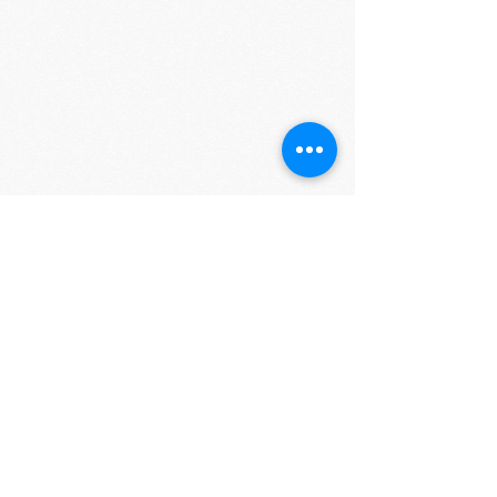
Show More
Architetto Carla Gatto
Corso Garibaldi 241 Salerno - Italy
cell.
+39 338 2101137
carlagatto.studio@gmail.com
Studio di Architettura a Salerno
Ristrutturazione di case e ville. Progetto
appartamento
Interior design e progettazione spazi
esterni