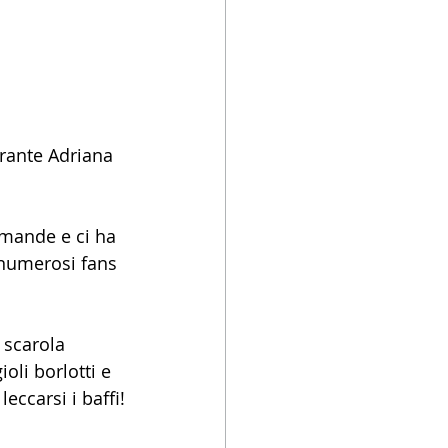
rante Adriana 
omande e ci ha 
 numerosi fans 
 scarola 
oli borlotti e 
eccarsi i baffi!