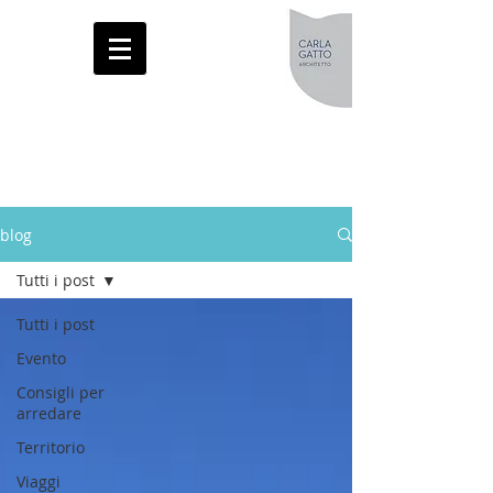
blog
Tutti i post
Tutti i post
Evento
Consigli per
arredare
Territorio
Viaggi