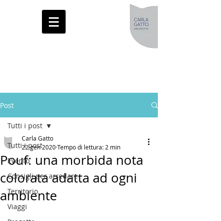
Post
Tutti i post
Carla Gatto
Tutti i post
22 gen 2020
Tempo di lettura: 2 min
Pouf: una morbida nota
Evento
colorata adatta ad ogni
Consigli per arredare
Territorio
ambiente
Viaggi